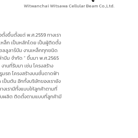
Witwanchai Witsawa Cellular Beam Co.,Ltd.
อตั้งขึ้นตั้งแต่ พ.ศ.2559 ทางเรา
หล็ก เป็นหลักโดย เป็นผู้ติดตั้ง
ลลูลาร์บีม งานเหล็กทุกชนิด
ล่าบีม จำกัด ” ขึ้นมา พ.ศ.2565
านที่รับมา เช่น โครงสร้าง
ูมรถ โครงสร้างบนชั้นดาดฟ้า
ป็นต้น อีกทั้งบริษัทของเรายัง
งเรามีทั้งแบบให้ลูกค้าตามที่
ผลิต ติดตั้งตามแบบที่ลูกค้ามี