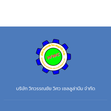
บริษัท วิทวรรณชัย วิศว เซลลูล่าบีม จำกัด